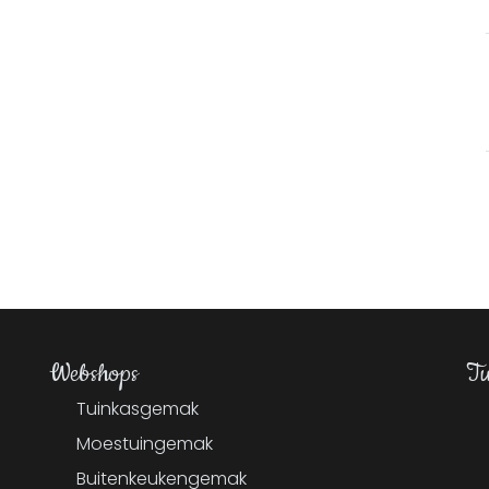
Webshops
Tu
Tuinkasgemak
Moestuingemak
Buitenkeukengemak