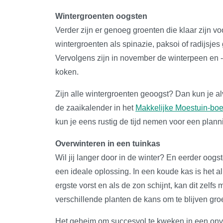
Wintergroenten oogsten
Verder zijn er genoeg groenten die klaar zijn v
wintergroenten als spinazie, paksoi of radijsjes
Vervolgens zijn in november de winterpeen en -
koken.
Zijn alle wintergroenten geoogst? Dan kun je al
de zaaikalender in het
Makkelijke Moestuin-bo
kun je eens rustig de tijd nemen voor een plan
Overwinteren in een tuinkas
Wil jij langer door in de winter? En eerder oogs
een ideale oplossing. In een koude kas is het a
ergste vorst en als de zon schijnt, kan dit zel
verschillende planten de kans om te blijven gro
Het geheim om succesvol te kweken in een onver