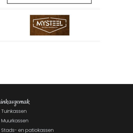
inkasgemak
Tuinkassen
Muurkassen
Stads- en patiokassen