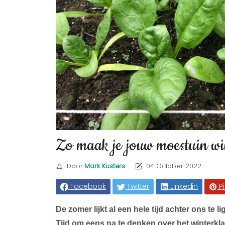
Zo maak je jouw moestuin wi
Door
Mark Kusters
04 October 2022
Facebook
Twitter
Linkedin
P
De zomer lijkt al een hele tijd achter ons t
Tijd om eens na te denken over het winterkla