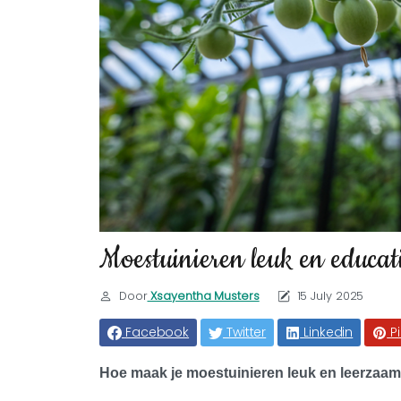
Moestuinieren leuk en educat
Door
Xsayentha Musters
15 July 2025
Facebook
Twitter
Linkedin
P
Hoe maak je moestuinieren leuk en leerzaa