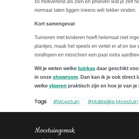
zo motiverend als zien én proeven wat je zelf h
normaal laten liggen ineens wél lekker vinden.
Kort samengevat
Tuinieren met kinderen hoeft helemaal niet inge
plantjes, maak het speels en vertel er af en toe 
rondlopen en misschien een paar extra aardbeie
Wil je weten welke
tuinkas
daar geschikt voor
in onze
showroom
. Dan kan ik je ook direct 
welke
vloeren
praktisch zijn en hoe je van je
Tags
Moestuin
Makkelijke Moestuin
Moestuingemak