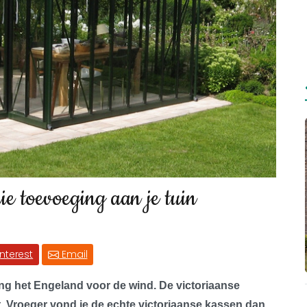
ie toevoeging aan je tuin
interest
Email
ging het Engeland voor de wind. De victoriaanse
t. Vroeger vond je de echte victoriaanse kassen dan