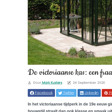
De victoriaanse kas: een fraa
Door
Mark Kusters
24 September 2020
Facebook
Twitter
Linkedin
P
In het victoriaanse tijdperk in de 19e eeuw 
bouwstijl straalt dan ook klasse en smaak ui