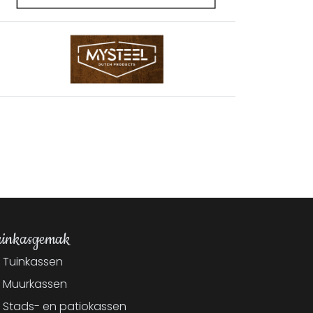
inkasgemak
Tuinkassen
Muurkassen
Stads- en patiokassen