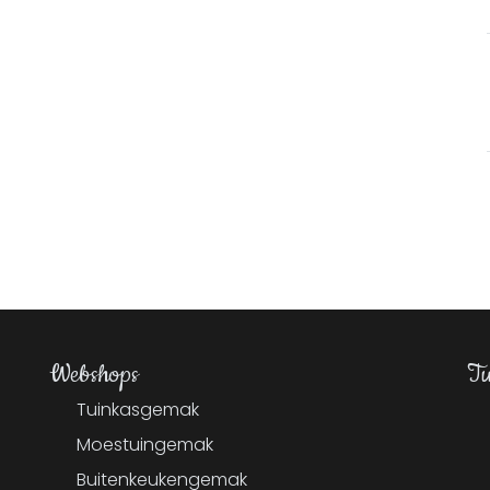
Webshops
Tu
Tuinkasgemak
Moestuingemak
Buitenkeukengemak