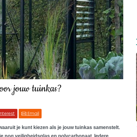
voor jouw tuinkas?
interest
Email
waaruit je kunt kiezen als je jouw tuinkas samenstelt.
je nog veiligheidsglas en polycarbonaat. Iedere