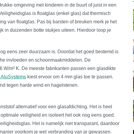
drukke omgeving met kinderen in de buurt of juist in een
Veiligheidsglas is floatglas (enkel glas) dat thermisch
ing van floatglas. Pas bij barsten of breuken merk je het
ijk in duizenden botte stukjes uiteen. Hierdoor loop je
 nog eens zeer duurzaam is. Doordat het goed bestemd is
sche invloeden en schoonmaakmiddelen. De
 6 W/m² K. De meeste fabrikanten passen een glasdikte
 AluSystems
kiest ervoor om 4 mm glas toe te passen.
and tegen harde wind en hagelstenen.
ststof alternatief voor een glasafdichting. Het is heel
t optimale veiligheid en isoleert het ook nog eens goed.
iligheidsglas. Het is namelijk niet transparant, daardoor
ie manier voorkom je wel verbranding van je gewassen.