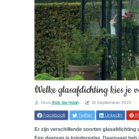
Welke glasafdichting kies je 
Door
Rob de Haan
18 September 2022
Facebook
Twitter
Linkedin
P
Er zijn verschillende soorten glasafdichting 
Een daarvan is tuindersglas. Daarnaast heb 