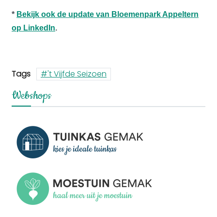
*
Bekijk ook de update van Bloemenpark Appeltern
op LinkedIn
.
Tags
't Vijfde Seizoen
Webshops